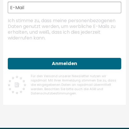
Ich stimme zu, dass meine personenbezogenen
Daten genutzt werden, um werbliche E-Mails zu
erhalten, und weiß, dass ich dies jederzeit
widerrufen kann.
Anmelden
Für den Versand unserer Newsletter nutzen wir
rapidmail. Mit Ihrer Anmeldung stimmen Sie zu, dass
die eingegebenen Daten an rapidmail übermittelt
werden. Beachten Sie bitte auch die AGB und
Datenschutzbestimmungen.