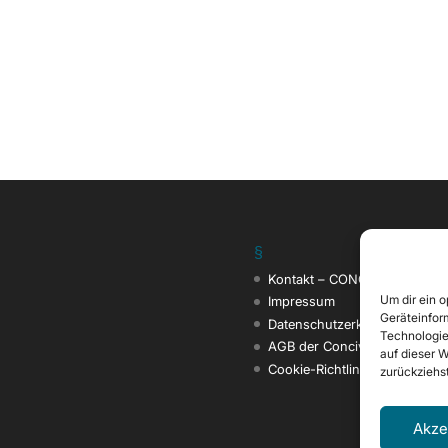
§
Kontakt – CONCIVITAS
Um dir ein 
Impressum
Geräteinfor
Datenschutzerklärung
Technologie
AGB der Concivitas Consult
auf dieser W
Cookie-Richtlinie (EU)
zurückziehs
Akze