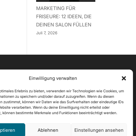
MARKETING FÜR
FRISEURE: 12 IDEEN, DIE
DEINEN SALON FÜLLEN
Juli 7, 2026
Finde uns hier
Einwilligung verwalten
Facebook
optimales Erlebnis zu bieten, verwenden wir Technologien wie Cookies, um
Instagram
mationen zu speichern und/oder darauf zuzugreifen. Wenn du diesen
Google+
n zustimmst, können wir Daten wie das Surfverhalten oder eindeutige IDs
Linkedin
ebsite verarbeiten. Wenn du deine Einwilligung nicht erteilst oder
t, können bestimmte Merkmale und Funktionen beeinträchtigt werden.
ptieren
Ablehnen
Einstellungen ansehen