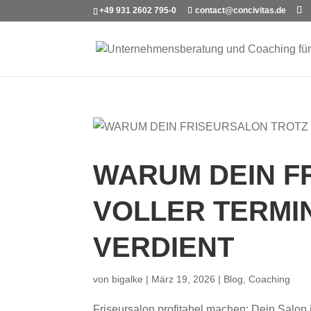
+49 931 2602 795-0
contact@concivitas.de
WARUM DEIN F
VOLLER TERMI
VERDIENT
von
bigalke
|
März 19, 2026
|
Blog
,
Coaching
Friseursalon profitabel machen: Dein Salon i