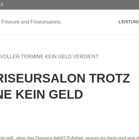
LEISTUN
RISEURSALON TROTZ
NE KEIN GELD
st voll, aber der Gewinn fehlt? Erfahre, woran es liegt und wie 