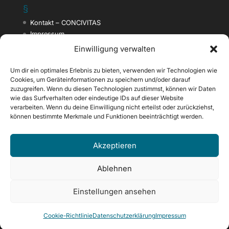
§
Kontakt – CONCIVITAS
Impressum
Datenschutzerklärung
Einwilligung verwalten
AGB der Concivitas Consult
Cookie-Richtlinie (EU)
Um dir ein optimales Erlebnis zu bieten, verwenden wir Technologien wie
Cookies, um Geräteinformationen zu speichern und/oder darauf
zuzugreifen. Wenn du diesen Technologien zustimmst, können wir Daten
wie das Surfverhalten oder eindeutige IDs auf dieser Website
Finde uns hier
verarbeiten. Wenn du deine Einwilligung nicht erteilst oder zurückziehst,
Facebook
können bestimmte Merkmale und Funktionen beeinträchtigt werden.
Instagram
Google+
Akzeptieren
Linkedin
Ablehnen
Einstellungen ansehen
Concivitas Consult GbR ©
Cookie-Richtlinie
Datenschutzerklärung
Impressum