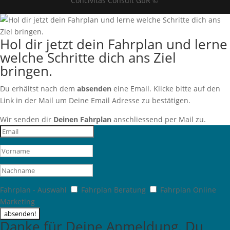
Concivitas Consult GbR ©
Hol dir jetzt dein Fahrplan und lerne
welche Schritte dich ans Ziel
bringen.
Du erhältst nach dem
absenden
eine Email. Klicke bitte auf den
Link in der Mail um Deine Email Adresse zu bestätigen.
Wir senden dir
Deinen Fahrplan
anschliessend per Mail zu.
Fahrplan - Auswahl
Fahrplan Beratung
Fahrplan Online
Marketing
absenden!
Danke für Deine Anmeldung. Du