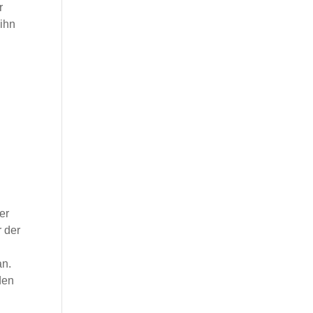
r
 ihn
er
r der
an.
den