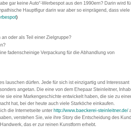
 habe gar keine Auto“-Werbespot aus den 1990ern? Darin wird fü
athische Hauptfigur darin war aber so einprägend, dass viele
rbespot
)
n oder als Teil einer Zielgruppe?
en?
ur eine fadenscheinige Verpackung für die Abhandlung von
 lauschen dürfen. Jede für sich ist einzigartig und Interessant
onders angetan. Die eine von dem Ehepaar Steinleitner, Inhab
ie sie eine Markengeschichte entwickelt haben, die sie zu eine
ht hat, bei der heute auch viele Starköche einkaufen.
ch die Internetseite unter
http://www.baeckerei-steinleitner.de/
aben, verstehen Sie, wie ihre Story die Entscheidung des Kun
n Handwerk, das er zur reinen Kunstform erhebt.