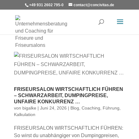
+49 931 2602 795-0
contact@concivitas.de
FRISEURSALON WIRTSCHAFTLICH FÜHREN
– SCHWARZARBEIT, DUMPINGPREISE,
UNFAIRE KONKURRENZ …
von
bigalke
|
Juni 24, 2026
|
Blog
,
Coaching
,
Führung
,
Kalkulation
FRISEURSALON WIRTSCHAFTLICH FÜHREN:
So wirst du unabhängiger von Dumpingpreisen,