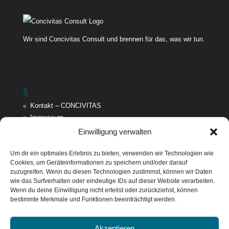
Wir sind Concivitas Consult und brennen für das, was wir tun.
§
Kontakt – CONCIVITAS
Impressum
Datenschutzerklärung
Einwilligung verwalten
AGB der Concivitas Consult
Cookie-Richtlinie (EU)
Um dir ein optimales Erlebnis zu bieten, verwenden wir Technologien wie
Cookies, um Geräteinformationen zu speichern und/oder darauf
zuzugreifen. Wenn du diesen Technologien zustimmst, können wir Daten
wie das Surfverhalten oder eindeutige IDs auf dieser Website verarbeiten.
Finde uns hier
Wenn du deine Einwilligung nicht erteilst oder zurückziehst, können
Facebook
bestimmte Merkmale und Funktionen beeinträchtigt werden.
Instagram
Google+
Akzeptieren