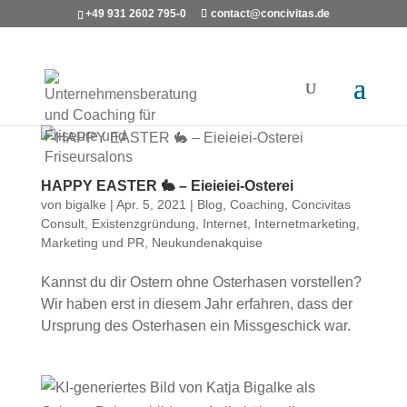
+49 931 2602 795-0
contact@concivitas.de
HAPPY EASTER 🐇 – Eieieiei-Osterei
von
bigalke
|
Apr. 5, 2021
|
Blog
,
Coaching
,
Concivitas
Consult
,
Existenzgründung
,
Internet
,
Internetmarketing
,
Marketing und PR
,
Neukundenakquise
Kannst du dir Ostern ohne Osterhasen vorstellen?
Wir haben erst in diesem Jahr erfahren, dass der
Ursprung des Osterhasen ein Missgeschick war.