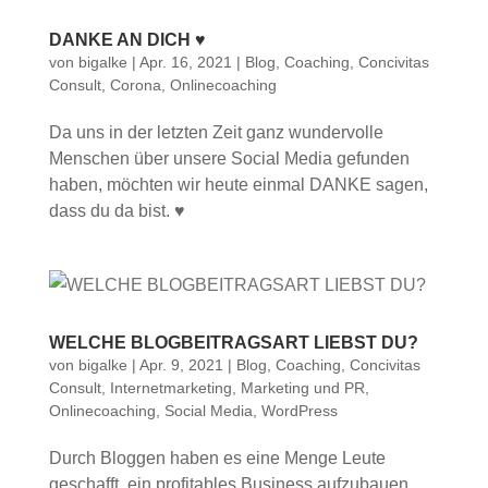
DANKE AN DICH ♥
von
bigalke
|
Apr. 16, 2021
|
Blog
,
Coaching
,
Concivitas
Consult
,
Corona
,
Onlinecoaching
Da uns in der letzten Zeit ganz wundervolle
Menschen über unsere Social Media gefunden
haben, möchten wir heute einmal DANKE sagen,
dass du da bist. ♥
WELCHE BLOGBEITRAGSART LIEBST DU?
von
bigalke
|
Apr. 9, 2021
|
Blog
,
Coaching
,
Concivitas
Consult
,
Internetmarketing
,
Marketing und PR
,
Onlinecoaching
,
Social Media
,
WordPress
Durch Bloggen haben es eine Menge Leute
geschafft, ein profitables Business aufzubauen.