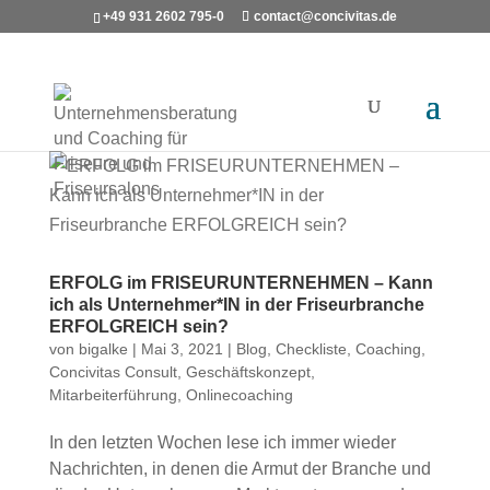
+49 931 2602 795-0
contact@concivitas.de
ERFOLG im FRISEURUNTERNEHMEN – Kann
ich als Unternehmer*IN in der Friseurbranche
ERFOLGREICH sein?
von
bigalke
|
Mai 3, 2021
|
Blog
,
Checkliste
,
Coaching
,
Concivitas Consult
,
Geschäftskonzept
,
Mitarbeiterführung
,
Onlinecoaching
In den letzten Wochen lese ich immer wieder
Nachrichten, in denen die Armut der Branche und