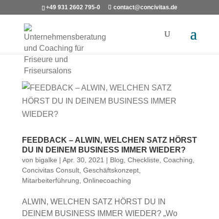
+49 931 2602 795-0
contact@concivitas.de
FEEDBACK – ALWIN, WELCHEN SATZ HÖRST
DU IN DEINEM BUSINESS IMMER WIEDER?
von
bigalke
|
Apr. 30, 2021
|
Blog
,
Checkliste
,
Coaching
,
Concivitas Consult
,
Geschäftskonzept
,
Mitarbeiterführung
,
Onlinecoaching
ALWIN, WELCHEN SATZ HÖRST DU IN
DEINEM BUSINESS IMMER WIEDER? „Wo