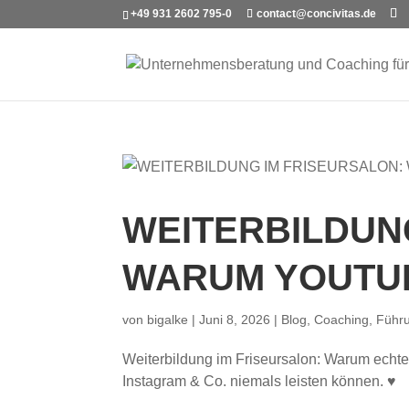
+49 931 2602 795-0
contact@concivitas.de
WEITERBILDUN
WARUM YOUTUB
von
bigalke
|
Juni 8, 2026
|
Blog
,
Coaching
,
Führ
Weiterbildung im Friseursalon: Warum echt
Instagram & Co. niemals leisten können. ♥