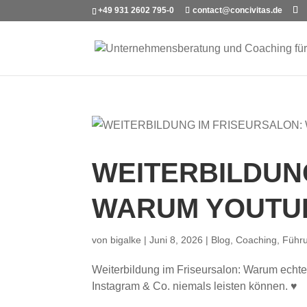
+49 931 2602 795-0
contact@concivitas.de
WEITERBILDUN
WARUM YOUTUB
von
bigalke
|
Juni 8, 2026
|
Blog
,
Coaching
,
Führ
Weiterbildung im Friseursalon: Warum echt
Instagram & Co. niemals leisten können. ♥