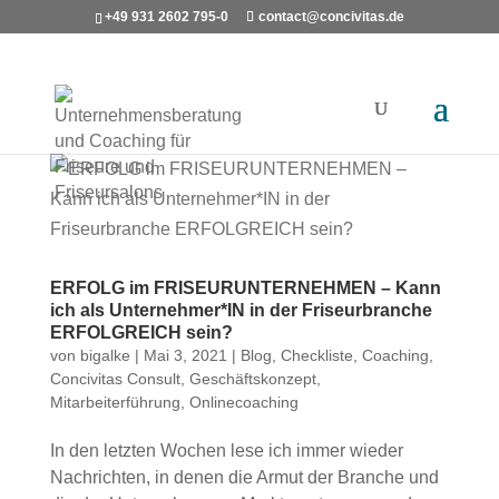
+49 931 2602 795-0
contact@concivitas.de
ERFOLG im FRISEURUNTERNEHMEN – Kann
ich als Unternehmer*IN in der Friseurbranche
ERFOLGREICH sein?
von
bigalke
|
Mai 3, 2021
|
Blog
,
Checkliste
,
Coaching
,
Concivitas Consult
,
Geschäftskonzept
,
Mitarbeiterführung
,
Onlinecoaching
In den letzten Wochen lese ich immer wieder
Nachrichten, in denen die Armut der Branche und