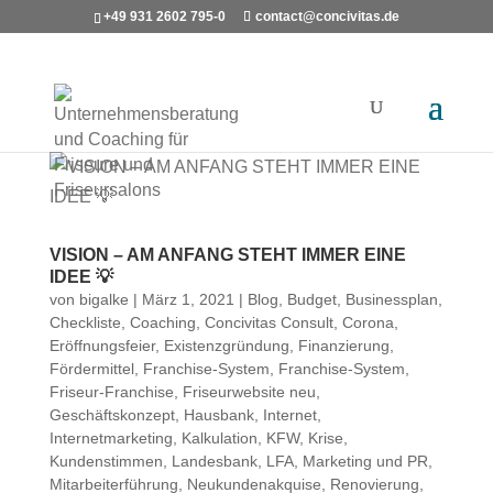
+49 931 2602 795-0
contact@concivitas.de
VISION – AM ANFANG STEHT IMMER EINE
IDEE 💡
von
bigalke
|
März 1, 2021
|
Blog
,
Budget
,
Businessplan
,
Checkliste
,
Coaching
,
Concivitas Consult
,
Corona
,
Eröffnungsfeier
,
Existenzgründung
,
Finanzierung
,
Fördermittel
,
Franchise-System
,
Franchise-System
,
Friseur-Franchise
,
Friseurwebsite neu
,
Geschäftskonzept
,
Hausbank
,
Internet
,
Internetmarketing
,
Kalkulation
,
KFW
,
Krise
,
Kundenstimmen
,
Landesbank
,
LFA
,
Marketing und PR
,
Mitarbeiterführung
,
Neukundenakquise
,
Renovierung
,